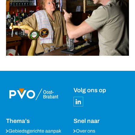
Volg ons op
Thema’s
Snel naar
Gebiedsgerichte aanpak
Over ons