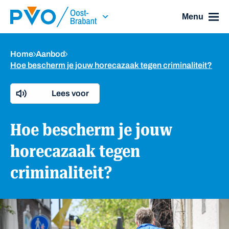
Skip Navigation or Skip to Content
Menu
Home
Aanbod
Hoe bescherm je jouw horecazaak tegen criminaliteit?
Lees voor
Hoe bescherm je jouw
horecazaak tegen
criminaliteit?