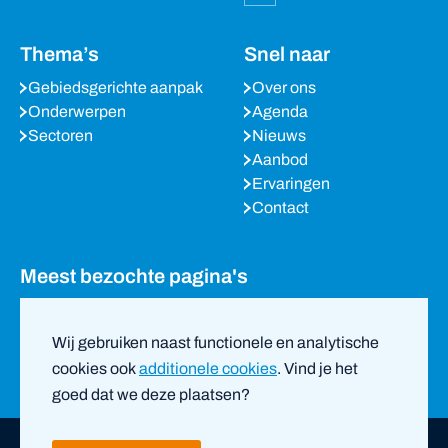
Thema’s
Snel naar
Gebiedsgerichte aanpak
Over ons
Onderwerpen
Agenda
Sectoren
Nieuws
Aanbod
Ervaringen
Contact
Meest bezochte pagina's
Agenda
Nieuws
Wij gebruiken naast functionele en analytische
Partners
cookies ook
additionele cookies
. Vind je het
goed dat we deze plaatsen?