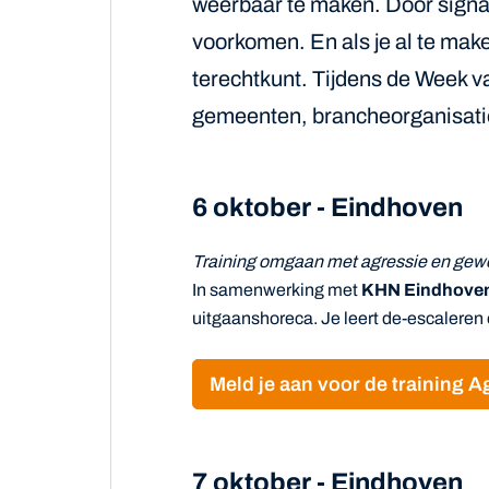
weerbaar te maken. Door signal
voorkomen. En als je al te maken 
terechtkunt. Tijdens de Week 
gemeenten, brancheorganisatie
6 oktober - Eindhoven
Training omgaan met agressie en gewe
In samenwerking met
KHN Eindhove
uitgaanshoreca. Je leert de-escaleren 
Meld je aan voor de training 
7 oktober - Eindhoven