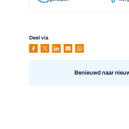
Deel via
Pagina delen via Facebook
Pagina delen via Twitter
Pagina delen via Linkedin
Pagina delen via Mail
Pagina delen via Wh
Benieuwd naar nieuw