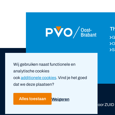
T
G
O
S
Volg ons op
Wij gebruiken naast functionele en
analytische cookies
ook
additionele cookies
. Vind je het goed
dat we deze plaatsen?
Alles toestaan
Weigeren
Copyright ©
2026
PVO Oost-Brabant |
door ZUID