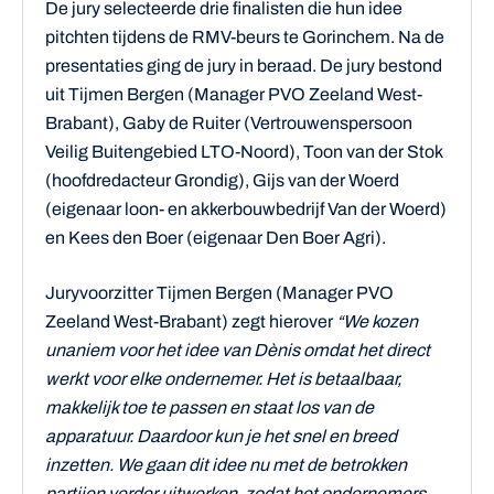
De jury selecteerde drie finalisten die hun idee
pitchten tijdens de RMV-beurs te Gorinchem. Na de
presentaties ging de jury in beraad. De jury bestond
uit Tijmen Bergen (Manager PVO Zeeland West-
Brabant), Gaby de Ruiter (Vertrouwenspersoon
Veilig Buitengebied LTO-Noord), Toon van der Stok
(hoofdredacteur Grondig), Gijs van der Woerd
(eigenaar loon- en akkerbouwbedrijf Van der Woerd)
en Kees den Boer (eigenaar Den Boer Agri).
Juryvoorzitter Tijmen Bergen (Manager PVO
Zeeland West-Brabant) zegt hierover
“We kozen
unaniem voor het idee van Dènis omdat het direct
werkt voor elke ondernemer. Het is betaalbaar,
makkelijk toe te passen en staat los van de
apparatuur. Daardoor kun je het snel en breed
inzetten. We gaan dit idee nu met de betrokken
partijen verder uitwerken, zodat het ondernemers