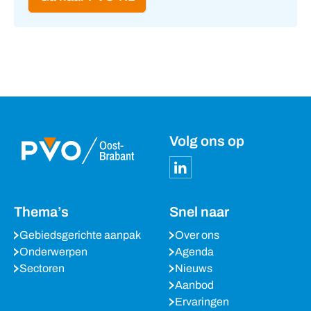
Volg ons op
Thema’s
Snel naar
Gebiedsgerichte aanpak
Over ons
Onderwerpen
Agenda
Sectoren
Nieuws
Aanbod
Ervaringen