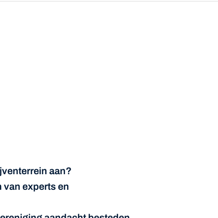
atsapp
ijventerrein aan?
n van experts en
vereniging aandacht besteden