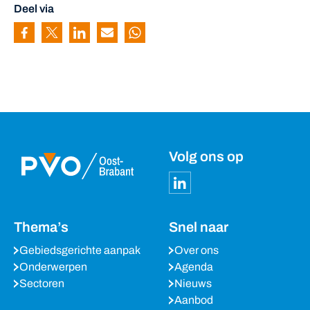
Deel via
Pagina delen via Facebook
Pagina delen via Twitter
Pagina delen via Linkedin
Pagina delen via Mail
Pagina delen via Whatsapp
Volg ons op
Thema’s
Snel naar
Gebiedsgerichte aanpak
Over ons
Onderwerpen
Agenda
Sectoren
Nieuws
Aanbod