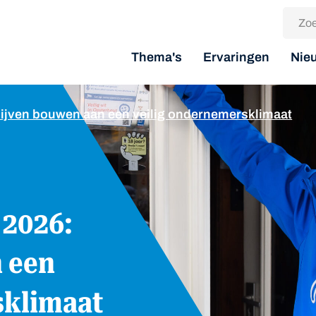
Thema's
Ervaringen
Nie
 blijven bouwen aan een veilig ondernemersklimaat
n een
sklimaat