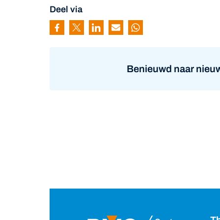
Deel via
Pagina delen via Facebook
Pagina delen via Twitter
Pagina delen via Linkedin
Pagina delen via Mail
Pagina delen via Wh
Benieuwd naar nieuw