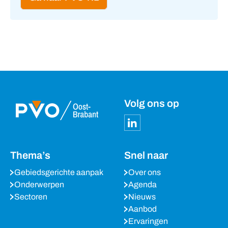
Volg ons op
Thema’s
Snel naar
Gebiedsgerichte aanpak
Over ons
Onderwerpen
Agenda
Sectoren
Nieuws
Aanbod
Ervaringen