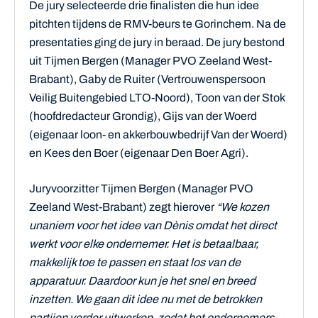
De jury selecteerde drie finalisten die hun idee
pitchten tijdens de RMV-beurs te Gorinchem. Na de
presentaties ging de jury in beraad. De jury bestond
uit Tijmen Bergen (Manager PVO Zeeland West-
Brabant), Gaby de Ruiter (Vertrouwenspersoon
Veilig Buitengebied LTO-Noord), Toon van der Stok
(hoofdredacteur Grondig), Gijs van der Woerd
(eigenaar loon- en akkerbouwbedrijf Van der Woerd)
en Kees den Boer (eigenaar Den Boer Agri).
Juryvoorzitter Tijmen Bergen (Manager PVO
Zeeland West-Brabant) zegt hierover
“We kozen
unaniem voor het idee van Dènis omdat het direct
werkt voor elke ondernemer. Het is betaalbaar,
makkelijk toe te passen en staat los van de
apparatuur. Daardoor kun je het snel en breed
inzetten. We gaan dit idee nu met de betrokken
partijen verder uitwerken, zodat het ondernemers