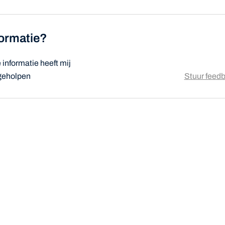
formatie?
informatie heeft mij
 geholpen
Stuur feed
atsapp