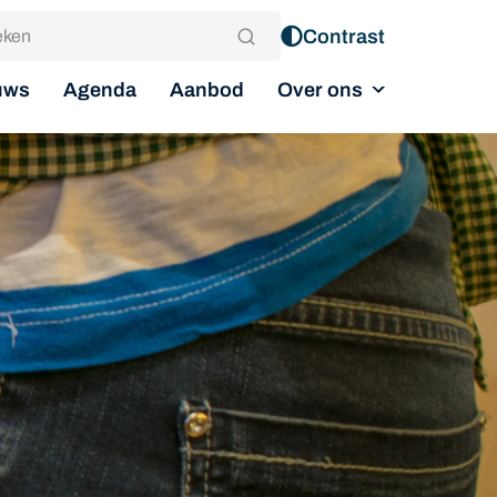
Contrast
Over ons
uws
Agenda
Aanbod