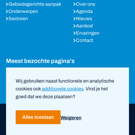
Gebiedsgerichte aanpak
Over ons
Onderwerpen
Agenda
Sectoren
Nieuws
Aanbod
Ervaringen
Contact
Meest bezochte pagina's
Agenda
Nieuws
Wij gebruiken naast functionele en analytische
Partners
cookies ook
additionele cookies
. Vind je het
goed dat we deze plaatsen?
Copyright ©
2026
PVO Oost-Brabant |
door ZUID
Alles toestaan
Weigeren
Privacy- en cookieverklaring
Disclaimer