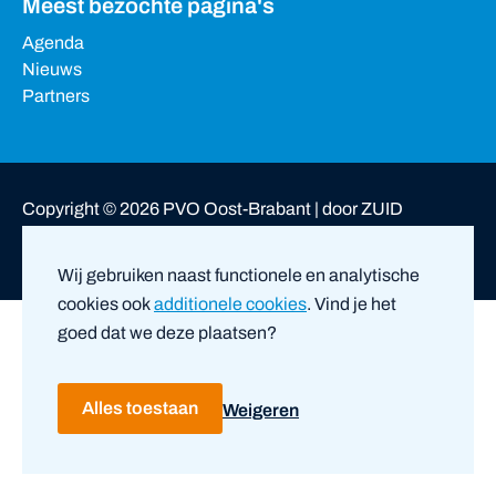
Meest bezochte pagina's
Agenda
Nieuws
Partners
Copyright ©
2026
PVO Oost-Brabant |
door ZUID
Privacy- en cookieverklaring
Disclaimer
Wij gebruiken naast functionele en analytische
cookies ook
additionele cookies
. Vind je het
goed dat we deze plaatsen?
Alles toestaan
Weigeren