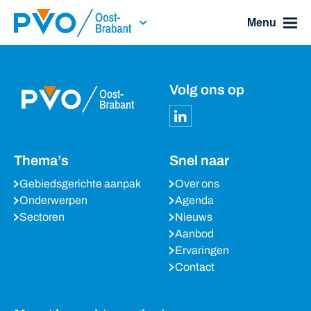
Skip Navigation or Skip to Content
Menu
Volg ons op
Thema’s
Snel naar
Gebiedsgerichte aanpak
Over ons
Onderwerpen
Agenda
Sectoren
Nieuws
Aanbod
Ervaringen
Contact